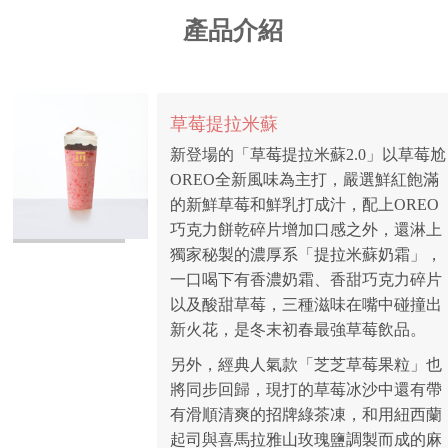
產品介紹
草莓提拉米蘇
各家分店
新登場的「草莓提拉米蘇2.0」以草莓尬
OREO全新風味為主打，嚴選鮮紅飽滿
的新鮮草莓和鮮乳打成汁，配上OREO
巧克力餅乾碎片增加口感之外，還淋上
品牌加盟
獨家秘製的濃厚系「提拉米蘇奶霜」，
一口喝下有香濃奶霜、香甜巧克力碎片
以及酸甜草莓，三種滋味在嘴中碰撞出
新火花，是冬末初春最強草莓飲品。
另外，經典人氣款「芝芝草莓果粒」也
將同步回歸，現打的草莓冰沙中還有帶
有滑順清爽的招牌綠茶凍，和用紐西蘭
起司與喜馬拉雅山玫瑰鹽調製而成的麻